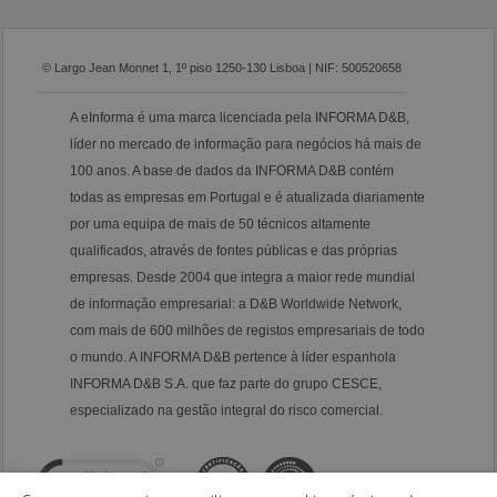
© Largo Jean Monnet 1, 1º piso 1250-130 Lisboa | NIF: 500520658
A eInforma é uma marca licenciada pela INFORMA D&B,
líder no mercado de informação para negócios há mais de
100 anos. A base de dados da INFORMA D&B contém
todas as empresas em Portugal e é atualizada diariamente
por uma equipa de mais de 50 técnicos altamente
qualificados, através de fontes públicas e das próprias
empresas. Desde 2004 que integra a maior rede mundial
de informação empresarial: a D&B Worldwide Network,
com mais de 600 milhões de registos empresariais de todo
o mundo. A INFORMA D&B pertence à líder espanhola
INFORMA D&B S.A. que faz parte do grupo CESCE,
especializado na gestão integral do risco comercial.