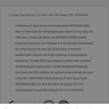
© Largo Jean Monnet 1, 1º piso 1250-130 Lisboa | NIF: 500520658
A eInforma é uma marca licenciada pela INFORMA D&B,
líder no mercado de informação para negócios há mais de
100 anos. A base de dados da INFORMA D&B contém
todas as empresas em Portugal e é atualizada diariamente
por uma equipa de mais de 50 técnicos altamente
qualificados, através de fontes públicas e das próprias
empresas. Desde 2004 que integra a maior rede mundial
de informação empresarial: a D&B Worldwide Network,
com mais de 600 milhões de registos empresariais de todo
o mundo. A INFORMA D&B pertence à líder espanhola
INFORMA D&B S.A. que faz parte do grupo CESCE,
especializado na gestão integral do risco comercial.