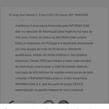
© Largo Jean Monnet 1, 1º piso 1250-130 Lisboa | NIF: 500520658
A eInforma é uma marca licenciada pela INFORMA D&B,
líder no mercado de informação para negócios há mais de
100 anos. A base de dados da INFORMA D&B contém
todas as empresas em Portugal e é atualizada diariamente
por uma equipa de mais de 50 técnicos altamente
qualificados, através de fontes públicas e das próprias
empresas. Desde 2004 que integra a maior rede mundial
de informação empresarial: a D&B Worldwide Network,
com mais de 600 milhões de registos empresariais de todo
o mundo. A INFORMA D&B pertence à líder espanhola
INFORMA D&B S.A. que faz parte do grupo CESCE,
especializado na gestão integral do risco comercial.