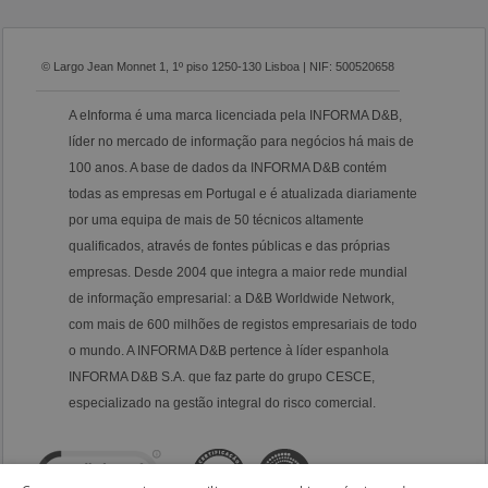
© Largo Jean Monnet 1, 1º piso 1250-130 Lisboa | NIF: 500520658
A eInforma é uma marca licenciada pela INFORMA D&B,
líder no mercado de informação para negócios há mais de
100 anos. A base de dados da INFORMA D&B contém
todas as empresas em Portugal e é atualizada diariamente
por uma equipa de mais de 50 técnicos altamente
qualificados, através de fontes públicas e das próprias
empresas. Desde 2004 que integra a maior rede mundial
de informação empresarial: a D&B Worldwide Network,
com mais de 600 milhões de registos empresariais de todo
o mundo. A INFORMA D&B pertence à líder espanhola
INFORMA D&B S.A. que faz parte do grupo CESCE,
especializado na gestão integral do risco comercial.