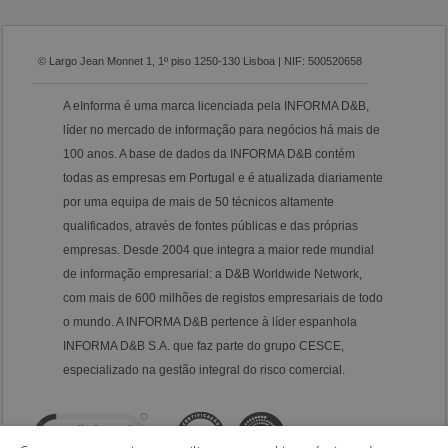
© Largo Jean Monnet 1, 1º piso 1250-130 Lisboa | NIF: 500520658
A eInforma é uma marca licenciada pela INFORMA D&B,
líder no mercado de informação para negócios há mais de
100 anos. A base de dados da INFORMA D&B contém
todas as empresas em Portugal e é atualizada diariamente
por uma equipa de mais de 50 técnicos altamente
qualificados, através de fontes públicas e das próprias
empresas. Desde 2004 que integra a maior rede mundial
de informação empresarial: a D&B Worldwide Network,
com mais de 600 milhões de registos empresariais de todo
o mundo. A INFORMA D&B pertence à líder espanhola
INFORMA D&B S.A. que faz parte do grupo CESCE,
especializado na gestão integral do risco comercial.