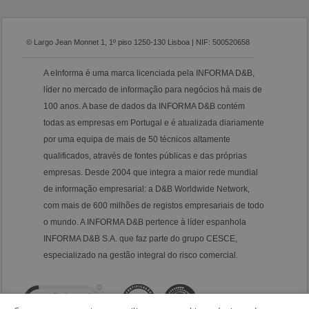
© Largo Jean Monnet 1, 1º piso 1250-130 Lisboa | NIF: 500520658
A eInforma é uma marca licenciada pela INFORMA D&B,
líder no mercado de informação para negócios há mais de
100 anos. A base de dados da INFORMA D&B contém
todas as empresas em Portugal e é atualizada diariamente
por uma equipa de mais de 50 técnicos altamente
qualificados, através de fontes públicas e das próprias
empresas. Desde 2004 que integra a maior rede mundial
de informação empresarial: a D&B Worldwide Network,
com mais de 600 milhões de registos empresariais de todo
o mundo. A INFORMA D&B pertence à líder espanhola
INFORMA D&B S.A. que faz parte do grupo CESCE,
especializado na gestão integral do risco comercial.