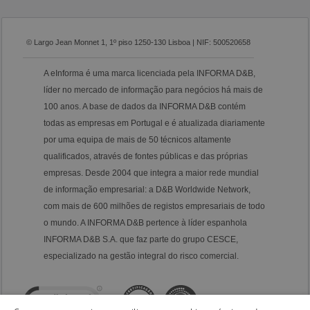
© Largo Jean Monnet 1, 1º piso 1250-130 Lisboa | NIF: 500520658
A eInforma é uma marca licenciada pela INFORMA D&B,
líder no mercado de informação para negócios há mais de
100 anos. A base de dados da INFORMA D&B contém
todas as empresas em Portugal e é atualizada diariamente
por uma equipa de mais de 50 técnicos altamente
qualificados, através de fontes públicas e das próprias
empresas. Desde 2004 que integra a maior rede mundial
de informação empresarial: a D&B Worldwide Network,
com mais de 600 milhões de registos empresariais de todo
o mundo. A INFORMA D&B pertence à líder espanhola
INFORMA D&B S.A. que faz parte do grupo CESCE,
especializado na gestão integral do risco comercial.