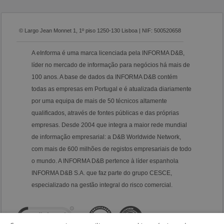
© Largo Jean Monnet 1, 1º piso 1250-130 Lisboa | NIF: 500520658
A eInforma é uma marca licenciada pela INFORMA D&B,
líder no mercado de informação para negócios há mais de
100 anos. A base de dados da INFORMA D&B contém
todas as empresas em Portugal e é atualizada diariamente
por uma equipa de mais de 50 técnicos altamente
qualificados, através de fontes públicas e das próprias
empresas. Desde 2004 que integra a maior rede mundial
de informação empresarial: a D&B Worldwide Network,
com mais de 600 milhões de registos empresariais de todo
o mundo. A INFORMA D&B pertence à líder espanhola
INFORMA D&B S.A. que faz parte do grupo CESCE,
especializado na gestão integral do risco comercial.