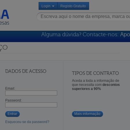
Login
Registo Gratuito
Alguma dúvida? Contacte-nos:
Apo
ço
DADOS DE ACESSO
TIPOS DE CONTRATO
Aceda a toda a informação de
que necessita com
descontos
Email:
superiores a 90%
Password:
Entrar
Mais informação
Esqueceu-se da password?