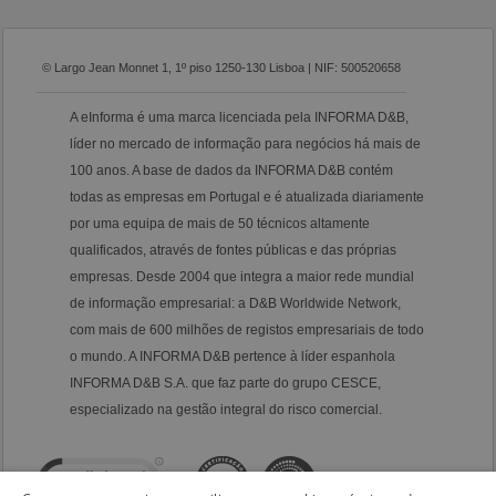
© Largo Jean Monnet 1, 1º piso 1250-130 Lisboa | NIF: 500520658
A eInforma é uma marca licenciada pela INFORMA D&B,
líder no mercado de informação para negócios há mais de
100 anos. A base de dados da INFORMA D&B contém
todas as empresas em Portugal e é atualizada diariamente
por uma equipa de mais de 50 técnicos altamente
qualificados, através de fontes públicas e das próprias
empresas. Desde 2004 que integra a maior rede mundial
de informação empresarial: a D&B Worldwide Network,
com mais de 600 milhões de registos empresariais de todo
o mundo. A INFORMA D&B pertence à líder espanhola
INFORMA D&B S.A. que faz parte do grupo CESCE,
especializado na gestão integral do risco comercial.