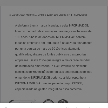
© Largo Jean Monnet 1, 1º piso 1250-130 Lisboa | NIF: 500520658
A eInforma é uma marca licenciada pela INFORMA D&B,
líder no mercado de informação para negócios há mais de
100 anos. A base de dados da INFORMA D&B contém
todas as empresas em Portugal e é atualizada diariamente
por uma equipa de mais de 50 técnicos altamente
qualificados, através de fontes públicas e das próprias
empresas. Desde 2004 que integra a maior rede mundial
de informação empresarial: a D&B Worldwide Network,
com mais de 600 milhões de registos empresariais de todo
o mundo. A INFORMA D&B pertence à líder espanhola
INFORMA D&B S.A. que faz parte do grupo CESCE,
especializado na gestão integral do risco comercial.