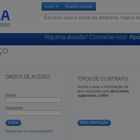
Login
Registo Gratuito
Alguma dúvida? Contacte-nos:
Apo
ço
DADOS DE ACESSO
TIPOS DE CONTRATO
Aceda a toda a informação de
que necessita com
descontos
Email:
superiores a 90%
Password:
Entrar
Mais informação
Esqueceu-se da password?