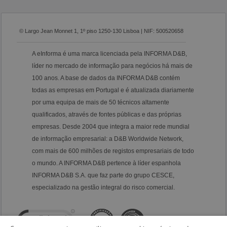
© Largo Jean Monnet 1, 1º piso 1250-130 Lisboa | NIF: 500520658
A eInforma é uma marca licenciada pela INFORMA D&B,
líder no mercado de informação para negócios há mais de
100 anos. A base de dados da INFORMA D&B contém
todas as empresas em Portugal e é atualizada diariamente
por uma equipa de mais de 50 técnicos altamente
qualificados, através de fontes públicas e das próprias
empresas. Desde 2004 que integra a maior rede mundial
de informação empresarial: a D&B Worldwide Network,
com mais de 600 milhões de registos empresariais de todo
o mundo. A INFORMA D&B pertence à líder espanhola
INFORMA D&B S.A. que faz parte do grupo CESCE,
especializado na gestão integral do risco comercial.