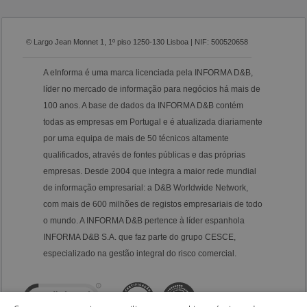
© Largo Jean Monnet 1, 1º piso 1250-130 Lisboa | NIF: 500520658
A eInforma é uma marca licenciada pela INFORMA D&B,
líder no mercado de informação para negócios há mais de
100 anos. A base de dados da INFORMA D&B contém
todas as empresas em Portugal e é atualizada diariamente
por uma equipa de mais de 50 técnicos altamente
qualificados, através de fontes públicas e das próprias
empresas. Desde 2004 que integra a maior rede mundial
de informação empresarial: a D&B Worldwide Network,
com mais de 600 milhões de registos empresariais de todo
o mundo. A INFORMA D&B pertence à líder espanhola
INFORMA D&B S.A. que faz parte do grupo CESCE,
especializado na gestão integral do risco comercial.