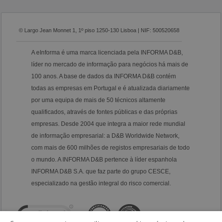
© Largo Jean Monnet 1, 1º piso 1250-130 Lisboa | NIF: 500520658
A eInforma é uma marca licenciada pela INFORMA D&B,
líder no mercado de informação para negócios há mais de
100 anos. A base de dados da INFORMA D&B contém
todas as empresas em Portugal e é atualizada diariamente
por uma equipa de mais de 50 técnicos altamente
qualificados, através de fontes públicas e das próprias
empresas. Desde 2004 que integra a maior rede mundial
de informação empresarial: a D&B Worldwide Network,
com mais de 600 milhões de registos empresariais de todo
o mundo. A INFORMA D&B pertence à líder espanhola
INFORMA D&B S.A. que faz parte do grupo CESCE,
especializado na gestão integral do risco comercial.