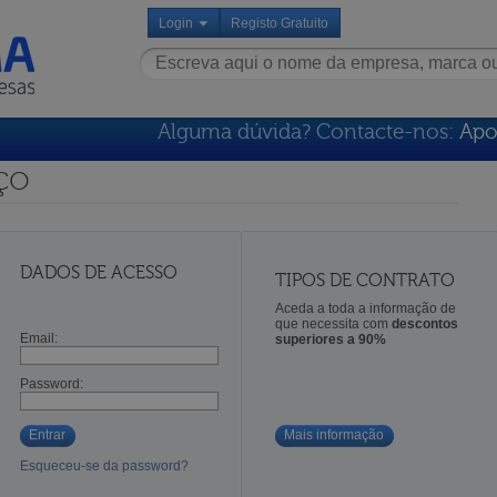
Login
Registo Gratuito
Alguma dúvida? Contacte-nos:
Apo
ço
DADOS DE ACESSO
TIPOS DE CONTRATO
Aceda a toda a informação de
que necessita com
descontos
Email:
superiores a 90%
Password:
Entrar
Mais informação
Esqueceu-se da password?