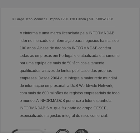
© Largo Jean Monnet 1, 1º piso 1250-130 Lisboa | NIF: 500520658
A eInforma é uma marca licenciada pela INFORMA D&B,
líder no mercado de informação para negócios há mais de
100 anos. A base de dados da INFORMA D&B contém
todas as empresas em Portugal e é atualizada diariamente
por uma equipa de mais de 50 técnicos altamente
qualificados, através de fontes públicas e das próprias
empresas. Desde 2004 que integra a maior rede mundial
de informação empresarial: a D&B Worldwide Network,
com mais de 600 milhões de registos empresariais de todo
o mundo. A INFORMA D&B pertence à líder espanhola
INFORMA D&B S.A. que faz parte do grupo CESCE,
especializado na gestão integral do risco comercial.