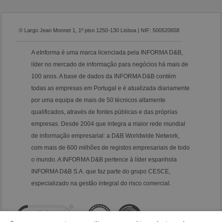
© Largo Jean Monnet 1, 1º piso 1250-130 Lisboa | NIF: 500520658
A eInforma é uma marca licenciada pela INFORMA D&B,
líder no mercado de informação para negócios há mais de
100 anos. A base de dados da INFORMA D&B contém
todas as empresas em Portugal e é atualizada diariamente
por uma equipa de mais de 50 técnicos altamente
qualificados, através de fontes públicas e das próprias
empresas. Desde 2004 que integra a maior rede mundial
de informação empresarial: a D&B Worldwide Network,
com mais de 600 milhões de registos empresariais de todo
o mundo. A INFORMA D&B pertence à líder espanhola
INFORMA D&B S.A. que faz parte do grupo CESCE,
especializado na gestão integral do risco comercial.