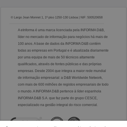
© Largo Jean Monnet 1, 1º piso 1250-130 Lisboa | NIF: 500520658
A eInforma é uma marca licenciada pela INFORMA D&B,
líder no mercado de informação para negócios há mais de
100 anos. A base de dados da INFORMA D&B contém
todas as empresas em Portugal e é atualizada diariamente
por uma equipa de mais de 50 técnicos altamente
qualificados, através de fontes públicas e das próprias
empresas. Desde 2004 que integra a maior rede mundial
de informação empresarial: a D&B Worldwide Network,
com mais de 600 milhões de registos empresariais de todo
o mundo. A INFORMA D&B pertence à líder espanhola
INFORMA D&B S.A. que faz parte do grupo CESCE,
especializado na gestão integral do risco comercial.