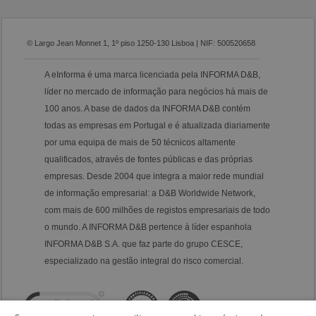
© Largo Jean Monnet 1, 1º piso 1250-130 Lisboa | NIF: 500520658
A eInforma é uma marca licenciada pela INFORMA D&B,
líder no mercado de informação para negócios há mais de
100 anos. A base de dados da INFORMA D&B contém
todas as empresas em Portugal e é atualizada diariamente
por uma equipa de mais de 50 técnicos altamente
qualificados, através de fontes públicas e das próprias
empresas. Desde 2004 que integra a maior rede mundial
de informação empresarial: a D&B Worldwide Network,
com mais de 600 milhões de registos empresariais de todo
o mundo. A INFORMA D&B pertence à líder espanhola
INFORMA D&B S.A. que faz parte do grupo CESCE,
especializado na gestão integral do risco comercial.