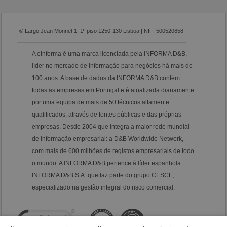
© Largo Jean Monnet 1, 1º piso 1250-130 Lisboa | NIF: 500520658
A eInforma é uma marca licenciada pela INFORMA D&B,
líder no mercado de informação para negócios há mais de
100 anos. A base de dados da INFORMA D&B contém
todas as empresas em Portugal e é atualizada diariamente
por uma equipa de mais de 50 técnicos altamente
qualificados, através de fontes públicas e das próprias
empresas. Desde 2004 que integra a maior rede mundial
de informação empresarial: a D&B Worldwide Network,
com mais de 600 milhões de registos empresariais de todo
o mundo. A INFORMA D&B pertence à líder espanhola
INFORMA D&B S.A. que faz parte do grupo CESCE,
especializado na gestão integral do risco comercial.