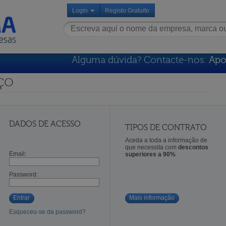
Login
Registo Gratuito
Alguma dúvida? Contacte-nos:
Apo
ço
DADOS DE ACESSO
TIPOS DE CONTRATO
Aceda a toda a informação de
que necessita com
descontos
Email:
superiores a 90%
Password:
Entrar
Mais informação
Esqueceu-se da password?