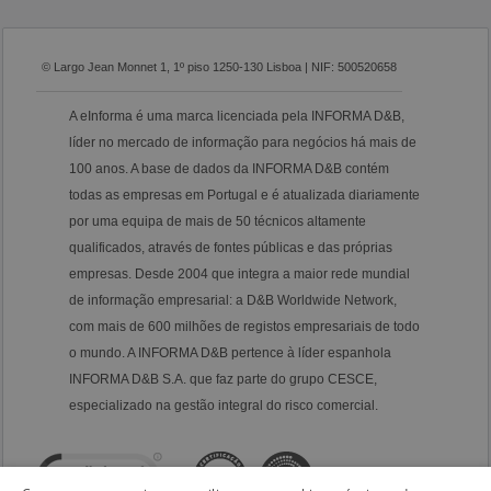
© Largo Jean Monnet 1, 1º piso 1250-130 Lisboa | NIF: 500520658
A eInforma é uma marca licenciada pela INFORMA D&B,
líder no mercado de informação para negócios há mais de
100 anos. A base de dados da INFORMA D&B contém
todas as empresas em Portugal e é atualizada diariamente
por uma equipa de mais de 50 técnicos altamente
qualificados, através de fontes públicas e das próprias
empresas. Desde 2004 que integra a maior rede mundial
de informação empresarial: a D&B Worldwide Network,
com mais de 600 milhões de registos empresariais de todo
o mundo. A INFORMA D&B pertence à líder espanhola
INFORMA D&B S.A. que faz parte do grupo CESCE,
especializado na gestão integral do risco comercial.