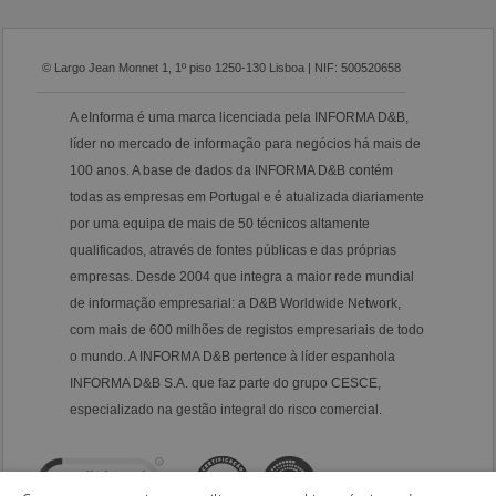
© Largo Jean Monnet 1, 1º piso 1250-130 Lisboa | NIF: 500520658
A eInforma é uma marca licenciada pela INFORMA D&B,
líder no mercado de informação para negócios há mais de
100 anos. A base de dados da INFORMA D&B contém
todas as empresas em Portugal e é atualizada diariamente
por uma equipa de mais de 50 técnicos altamente
qualificados, através de fontes públicas e das próprias
empresas. Desde 2004 que integra a maior rede mundial
de informação empresarial: a D&B Worldwide Network,
com mais de 600 milhões de registos empresariais de todo
o mundo. A INFORMA D&B pertence à líder espanhola
INFORMA D&B S.A. que faz parte do grupo CESCE,
especializado na gestão integral do risco comercial.