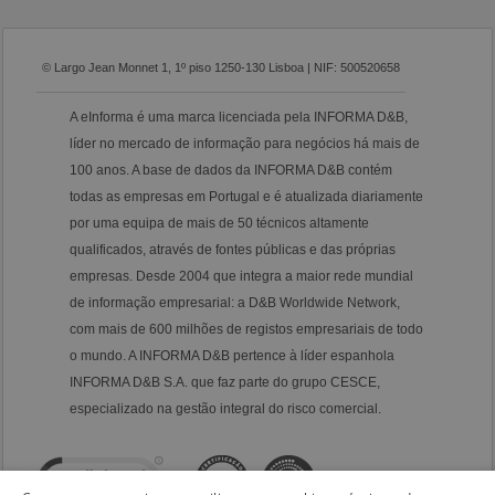
© Largo Jean Monnet 1, 1º piso 1250-130 Lisboa | NIF: 500520658
A eInforma é uma marca licenciada pela INFORMA D&B,
líder no mercado de informação para negócios há mais de
100 anos. A base de dados da INFORMA D&B contém
todas as empresas em Portugal e é atualizada diariamente
por uma equipa de mais de 50 técnicos altamente
qualificados, através de fontes públicas e das próprias
empresas. Desde 2004 que integra a maior rede mundial
de informação empresarial: a D&B Worldwide Network,
com mais de 600 milhões de registos empresariais de todo
o mundo. A INFORMA D&B pertence à líder espanhola
INFORMA D&B S.A. que faz parte do grupo CESCE,
especializado na gestão integral do risco comercial.