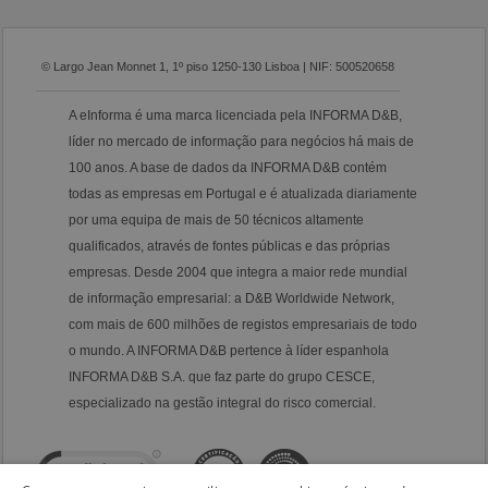
© Largo Jean Monnet 1, 1º piso 1250-130 Lisboa | NIF: 500520658
A eInforma é uma marca licenciada pela INFORMA D&B,
líder no mercado de informação para negócios há mais de
100 anos. A base de dados da INFORMA D&B contém
todas as empresas em Portugal e é atualizada diariamente
por uma equipa de mais de 50 técnicos altamente
qualificados, através de fontes públicas e das próprias
empresas. Desde 2004 que integra a maior rede mundial
de informação empresarial: a D&B Worldwide Network,
com mais de 600 milhões de registos empresariais de todo
o mundo. A INFORMA D&B pertence à líder espanhola
INFORMA D&B S.A. que faz parte do grupo CESCE,
especializado na gestão integral do risco comercial.