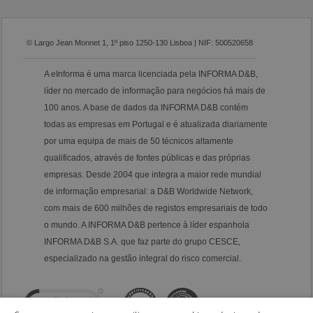
© Largo Jean Monnet 1, 1º piso 1250-130 Lisboa | NIF: 500520658
A eInforma é uma marca licenciada pela INFORMA D&B,
líder no mercado de informação para negócios há mais de
100 anos. A base de dados da INFORMA D&B contém
todas as empresas em Portugal e é atualizada diariamente
por uma equipa de mais de 50 técnicos altamente
qualificados, através de fontes públicas e das próprias
empresas. Desde 2004 que integra a maior rede mundial
de informação empresarial: a D&B Worldwide Network,
com mais de 600 milhões de registos empresariais de todo
o mundo. A INFORMA D&B pertence à líder espanhola
INFORMA D&B S.A. que faz parte do grupo CESCE,
especializado na gestão integral do risco comercial.