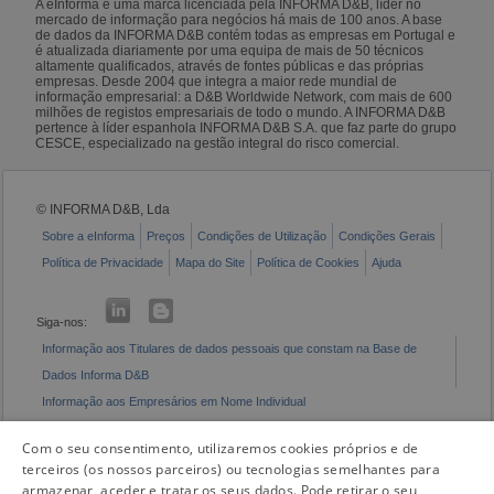
A eInforma é uma marca licenciada pela INFORMA D&B, líder no
mercado de informação para negócios há mais de 100 anos. A base
de dados da INFORMA D&B contém todas as empresas em Portugal e
é atualizada diariamente por uma equipa de mais de 50 técnicos
altamente qualificados, através de fontes públicas e das próprias
empresas. Desde 2004 que integra a maior rede mundial de
informação empresarial: a D&B Worldwide Network, com mais de 600
milhões de registos empresariais de todo o mundo. A INFORMA D&B
pertence à líder espanhola INFORMA D&B S.A. que faz parte do grupo
CESCE, especializado na gestão integral do risco comercial.
© INFORMA D&B, Lda
Sobre a eInforma
Preços
Condições de Utilização
Condições Gerais
Política de Privacidade
Mapa do Site
Política de Cookies
Ajuda
Siga-nos:
Informação aos Titulares de dados pessoais que constam na Base de
Dados Informa D&B
Informação aos Empresários em Nome Individual
Livro de Reclamações Eletrónico
Com o seu consentimento, utilizaremos cookies próprios e de
terceiros (os nossos parceiros) ou tecnologias semelhantes para
armazenar, aceder e tratar os seus dados. Pode retirar o seu