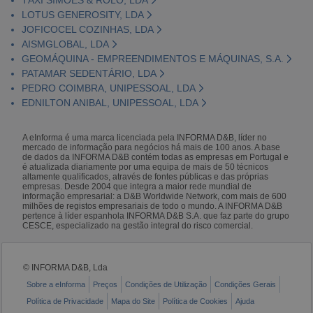
LOTUS GENEROSITY, LDA
JOFICOCEL COZINHAS, LDA
AISMGLOBAL, LDA
GEOMÁQUINA - EMPREENDIMENTOS E MÁQUINAS, S.A.
PATAMAR SEDENTÁRIO, LDA
PEDRO COIMBRA, UNIPESSOAL, LDA
EDNILTON ANIBAL, UNIPESSOAL, LDA
A eInforma é uma marca licenciada pela INFORMA D&B, líder no
mercado de informação para negócios há mais de 100 anos. A base
de dados da INFORMA D&B contém todas as empresas em Portugal e
é atualizada diariamente por uma equipa de mais de 50 técnicos
altamente qualificados, através de fontes públicas e das próprias
empresas. Desde 2004 que integra a maior rede mundial de
informação empresarial: a D&B Worldwide Network, com mais de 600
milhões de registos empresariais de todo o mundo. A INFORMA D&B
pertence à líder espanhola INFORMA D&B S.A. que faz parte do grupo
CESCE, especializado na gestão integral do risco comercial.
© INFORMA D&B, Lda
Sobre a eInforma
Preços
Condições de Utilização
Condições Gerais
Política de Privacidade
Mapa do Site
Política de Cookies
Ajuda