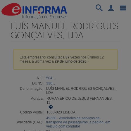
LUÍS MANUEL RODRIGUES
GONÇALVES, LDA
Esta empresa foi consultada
87
vezes nos últimos 12
meses, a última vez a
29 de julho de 2026
.
NIF:
504...
DUNS:
336...
Denominação:
LUÍS MANUEL RODRIGUES GONÇALVES,
LDA
Morada:
RUA AMÉRICO DE JESUS FERNANDES,
11
Código Postal:
1800-023 LISBOA
49330 - Atividades de serviços de
Atividade (CAE):
transporte de passageiros, a pedido, em
veículo com condutor