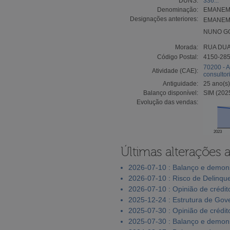
DUNS:
336...
Denominação:
EMANEM
Designações anteriores:
EMANEM 
NUNO G
Morada:
RUA DUA
Código Postal:
4150-28
70200 - A
Atividade (CAE):
consultor
Antiguidade:
25 ano(s)
Balanço disponível:
SIM (202
Evolução das vendas:
2023
Últimas alterações 
2026-07-10 : Balanço e demons
2026-07-10 : Risco de Delinqu
2026-07-10 : Opinião de crédit
2025-12-24 : Estrutura de Go
2025-07-30 : Opinião de crédit
2025-07-30 : Balanço e demons