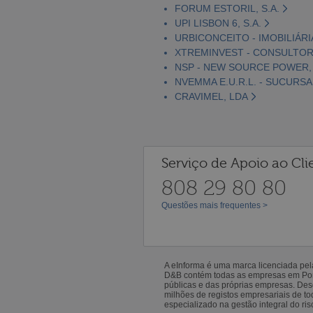
FORUM ESTORIL, S.A.
UPI LISBON 6, S.A.
URBICONCEITO - IMOBILIÁRI
XTREMINVEST - CONSULTORI
NSP - NEW SOURCE POWER,
NVEMMA E.U.R.L. - SUCURS
CRAVIMEL, LDA
Serviço de Apoio ao Cli
808 29 80 80
Questões mais frequentes >
A eInforma é uma marca licenciada pe
D&B contém todas as empresas em Portu
públicas e das próprias empresas. De
milhões de registos empresariais de 
especializado na gestão integral do ris