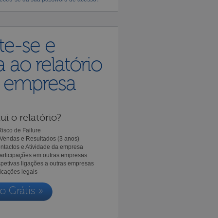
te-se e
 ao relatório
a empresa
ui o relatório?
isco de Failure
Vendas e Resultados (3 anos)
ntactos e Atividade da empresa
Participações em outras empresas
spetivas ligações a outras empresas
icações legais
o Grátis »