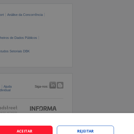
ort
Análise da Concorrência
cheiros de Dados Públicos
tudos Setoriais DBK
s
Ajuda
Siga-nos:
ividual
ACEITAR
REJEITAR