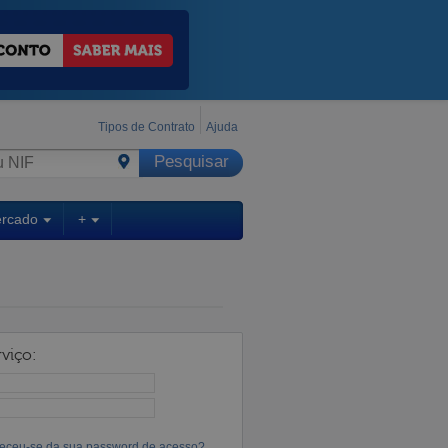
Tipos de Contrato
Ajuda
ercado
+
viço:
eceu-se da sua password de acesso?