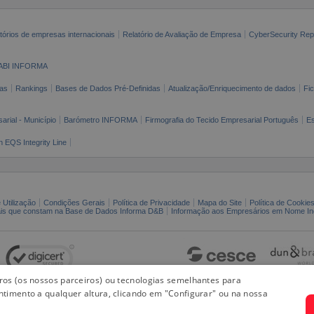
tórios de empresas internacionais
Relatório de Avaliação de Empresa
CyberSecurity Rep
ABI INFORMA
as
Rankings
Bases de Dados Pré-Definidas
Atualização/Enriquecimento de dados
Fi
arial - Município
Barómetro INFORMA
Firmografia do Tecido Empresarial Português
Es
n EQS Integrity Line
 Utilização
Condições Gerais
Política de Privacidade
Mapa do Site
Política de Cookie
ais que constam na Base de Dados Informa D&B
Informação aos Empresários em Nome Ind
iros (os nossos parceiros) ou tecnologias semelhantes para
ntimento a qualquer altura, clicando em "Configurar" ou na nossa