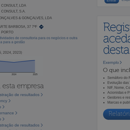
 CONSULT, LDA
CONSULT, S.A.
ONÇALVES & GONÇALVES, LDA
Regis
RTE BARBOSA, 37 7ºF
5 PORTO
aceda
tividades de consultoria para os negócios e outra
ia para a gestão
dest
5, 2024, 2023)
Exemplo
O que incl
2024
2025
Semáforo do R
Evolução das 
a esta empresa
NIF, Nome, Co
Acionistas e 
tração de resultados
Gestores e re
ency
Marcas e publ
o
Relatóri
vernance
o
tração de resultados