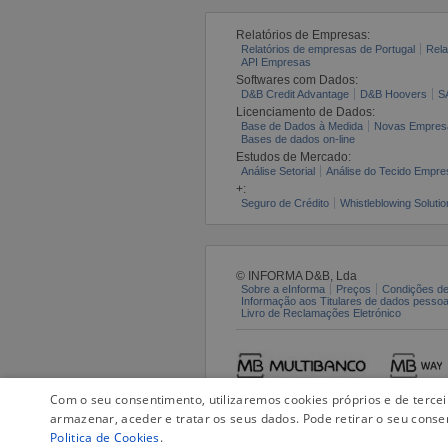
Relatórios de Empresas:
Relatórios de empresas de Portugal
Rela
API Empresas
Softwares com Dados:
D&B Credit Advantage
D&B Hoovers
S
Licenciamento de Dados:
Base de Dados à Medida
Novas Empres
Bases de dados on-line
Estudos de Mercado:
Análise Setorial
Análise do Tecido Empres
+:
Seguro de Crédito
Whistleblowing Solutio
© INFORMA D&B, Lda
Sobre a eInforma
Preços
Condições de
Informação aos Titulares de dados pesso
Livro de Reclamações Eletrónico
Com o seu consentimento, utilizaremos cookies próprios e de terce
armazenar, aceder e tratar os seus dados. Pode retirar o seu conse
Politica de Cookies
.