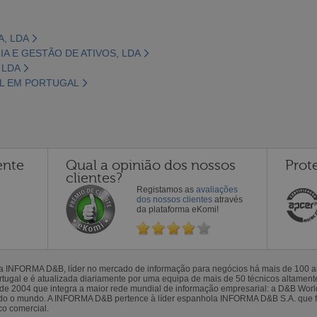
A, LDA
A E GESTÃO DE ATIVOS, LDA
 LDA
AL EM PORTUGAL
ente
Qual a opinião dos nossos
Prot
clientes?
Registamos as
avaliações
dos nossos clientes
através
da plataforma eKomi!
la INFORMA D&B, líder no mercado de informação para negócios há mais de 100
gal e é atualizada diariamente por uma equipa de mais de 50 técnicos altamente 
sde 2004 que integra a maior rede mundial de informação empresarial: a D&B Wor
todo o mundo. A INFORMA D&B pertence à líder espanhola INFORMA D&B S.A. que 
co comercial.