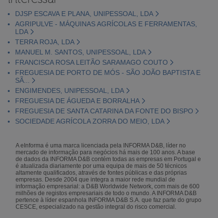
DJSP ESCAVA E PLANA, UNIPESSOAL, LDA
AGRIPULVE - MÁQUINAS AGRÍCOLAS E FERRAMENTAS,
LDA
TERRA ROJA, LDA
MANUEL M. SANTOS, UNIPESSOAL, LDA
FRANCISCA ROSA LEITÃO SARAMAGO COUTO
FREGUESIA DE PORTO DE MÓS - SÃO JOÃO BAPTISTA E
SÃ...
ENGIMENDES, UNIPESSOAL, LDA
FREGUESIA DE ÁGUEDA E BORRALHA
FREGUESIA DE SANTA CATARINA DA FONTE DO BISPO
SOCIEDADE AGRÍCOLA ZORRA DO MEIO, LDA
A eInforma é uma marca licenciada pela INFORMA D&B, líder no
mercado de informação para negócios há mais de 100 anos. A base
de dados da INFORMA D&B contém todas as empresas em Portugal e
é atualizada diariamente por uma equipa de mais de 50 técnicos
altamente qualificados, através de fontes públicas e das próprias
empresas. Desde 2004 que integra a maior rede mundial de
informação empresarial: a D&B Worldwide Network, com mais de 600
milhões de registos empresariais de todo o mundo. A INFORMA D&B
pertence à líder espanhola INFORMA D&B S.A. que faz parte do grupo
CESCE, especializado na gestão integral do risco comercial.