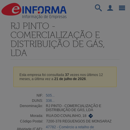
RJ PINTO -
COMERCIALIZAÇÃO E
DISTRIBUIÇÃO DE GÁS,
LDA
Esta empresa foi consultada
37
vezes nos últimos 12
meses, a última vez a
21 de julho de 2026
.
NIF:
505...
DUNS:
336...
Denominação:
RJ PINTO - COMERCIALIZAÇÃO E
DISTRIBUIÇÃO DE GÁS, LDA
Morada:
RUA DO COVALINHO, 18
Código Postal:
7200-378 REGUENGOS DE MONSARAZ
47782 - Comércio a retalho de
Atividade (CAE):