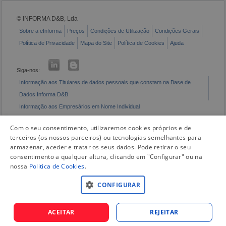
© INFORMA D&B, Lda
Sobre a eInforma
Preços
Condições de Utilização
Condições Gerais
Política de Privacidade
Mapa do Site
Política de Cookies
Ajuda
Siga-nos:
Informação aos Titulares de dados pessoais que constam na Base de
Dados Informa D&B
Informação aos Empresários em Nome Individual
Livro de Reclamações Eletrónico
Com o seu consentimento, utilizaremos cookies próprios e de
terceiros (os nossos parceiros) ou tecnologias semelhantes para
armazenar, aceder e tratar os seus dados. Pode retirar o seu
consentimento a qualquer altura, clicando em "Configurar" ou na
nossa
Politica de Cookies
.
CONFIGURAR
ACEITAR
REJEITAR