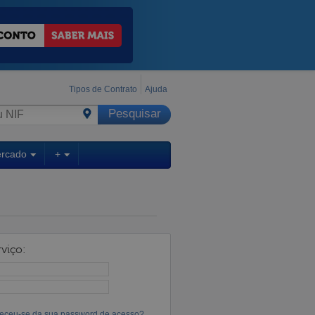
Tipos de Contrato
Ajuda
ercado
+
viço:
eceu-se da sua password de acesso?