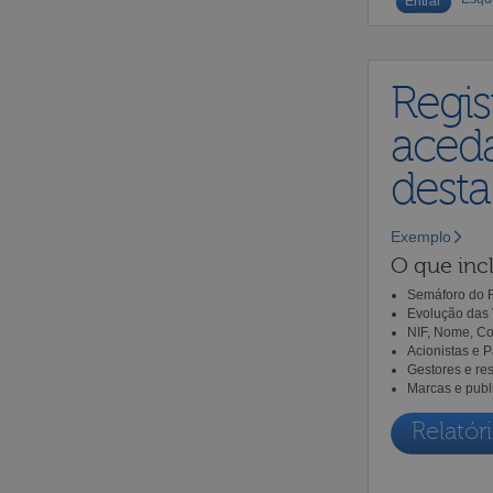
Regis
aceda
dest
Exemplo
O que incl
Semáforo do R
Evolução das 
NIF, Nome, Co
Acionistas e 
Gestores e re
Marcas e publ
Relatóri