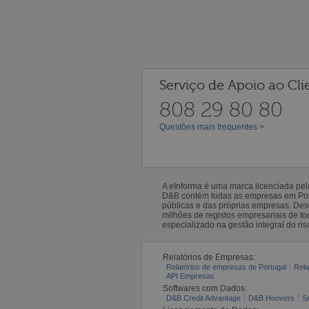
Serviço de Apoio ao Cli
808 29 80 80
Questões mais frequentes >
A eInforma é uma marca licenciada pe
D&B contém todas as empresas em Portu
públicas e das próprias empresas. De
milhões de registos empresariais de 
especializado na gestão integral do ris
Relatórios de Empresas:
Relatórios de empresas de Portugal
Rela
API Empresas
Softwares com Dados:
D&B Credit Advantage
D&B Hoovers
S