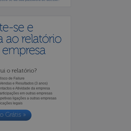
te-se e
 ao relatório
a empresa
ui o relatório?
isco de Failure
Vendas e Resultados (3 anos)
ntactos e Atividade da empresa
Participações em outras empresas
spetivas ligações a outras empresas
icações legais
o Grátis »