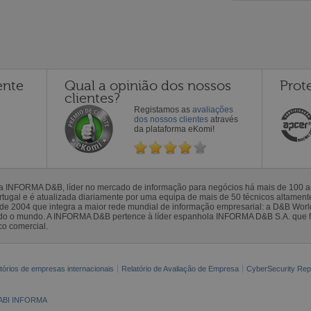
ente
Qual a opinião dos nossos
Prot
clientes?
Registamos as
avaliações
dos nossos clientes
através
da plataforma eKomi!
la INFORMA D&B, líder no mercado de informação para negócios há mais de 100
gal e é atualizada diariamente por uma equipa de mais de 50 técnicos altamente 
sde 2004 que integra a maior rede mundial de informação empresarial: a D&B Wor
todo o mundo. A INFORMA D&B pertence à líder espanhola INFORMA D&B S.A. que 
co comercial.
tórios de empresas internacionais
Relatório de Avaliação de Empresa
CyberSecurity Rep
ABI INFORMA