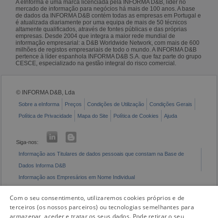
A eInforma é uma marca licenciada pela INFORMA D&B, líder no
mercado de informação para negócios há mais de 100 anos. A base
de dados da INFORMA D&B contém todas as empresas em Portugal e
é atualizada diariamente por uma equipa de mais de 50 técnicos
altamente qualificados, através de fontes públicas e das próprias
empresas. Desde 2004 que integra a maior rede mundial de
informação empresarial: a D&B Worldwide Network, com mais de 600
milhões de registos empresariais de todo o mundo. A INFORMA D&B
pertence à líder espanhola INFORMA D&B S.A. que faz parte do grupo
CESCE, especializado na gestão integral do risco comercial.
© INFORMA D&B, Lda
Sobre a eInforma
Preços
Condições de Utilização
Condições Gerais
Política de Privacidade
Mapa do Site
Política de Cookies
Ajuda
Siga-nos:
Informação aos Titulares de dados pessoais que constam na Base de
Dados Informa D&B
Informação aos Empresários em Nome Individual
Livro de Reclamações Eletrónico
Com o seu consentimento, utilizaremos cookies próprios e de
terceiros (os nossos parceiros) ou tecnologias semelhantes para
armazenar, aceder e tratar os seus dados. Pode retirar o seu