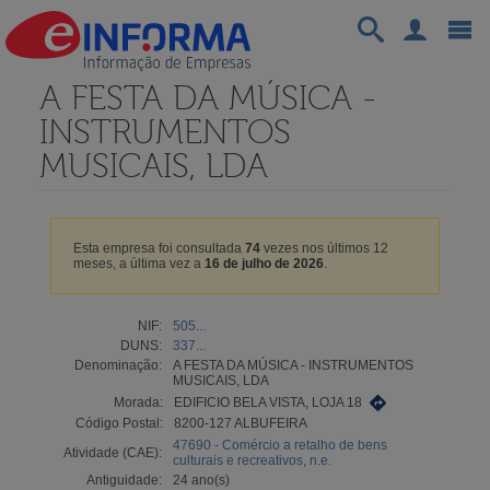
A FESTA DA MÚSICA -
INSTRUMENTOS
MUSICAIS, LDA
Esta empresa foi consultada
74
vezes nos últimos 12
meses, a última vez a
16 de julho de 2026
.
NIF:
505...
DUNS:
337...
Denominação:
A FESTA DA MÚSICA - INSTRUMENTOS
MUSICAIS, LDA
Morada:
EDIFICIO BELA VISTA, LOJA 18
Código Postal:
8200-127 ALBUFEIRA
47690 - Comércio a retalho de bens
Atividade (CAE):
culturais e recreativos, n.e.
Antiguidade:
24 ano(s)