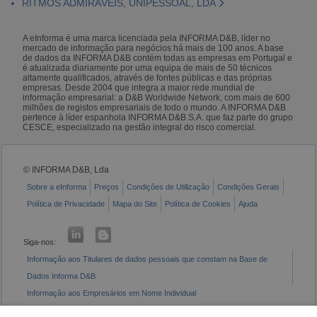
RITMOS ADMIRÁVEIS, UNIPESSOAL, LDA
A eInforma é uma marca licenciada pela INFORMA D&B, líder no
mercado de informação para negócios há mais de 100 anos. A base
de dados da INFORMA D&B contém todas as empresas em Portugal e
é atualizada diariamente por uma equipa de mais de 50 técnicos
altamente qualificados, através de fontes públicas e das próprias
empresas. Desde 2004 que integra a maior rede mundial de
informação empresarial: a D&B Worldwide Network, com mais de 600
milhões de registos empresariais de todo o mundo. A INFORMA D&B
pertence à líder espanhola INFORMA D&B S.A. que faz parte do grupo
CESCE, especializado na gestão integral do risco comercial.
© INFORMA D&B, Lda
Sobre a eInforma
Preços
Condições de Utilização
Condições Gerais
Política de Privacidade
Mapa do Site
Política de Cookies
Ajuda
Siga-nos:
Informação aos Titulares de dados pessoais que constam na Base de
Dados Informa D&B
Informação aos Empresários em Nome Individual
Livro de Reclamações Eletrónico