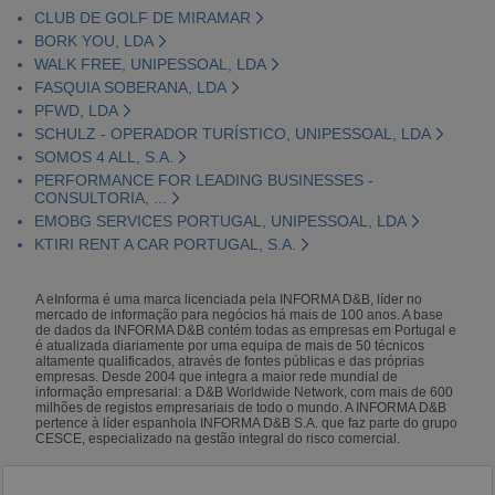
CLUB DE GOLF DE MIRAMAR
BORK YOU, LDA
WALK FREE, UNIPESSOAL, LDA
FASQUIA SOBERANA, LDA
PFWD, LDA
SCHULZ - OPERADOR TURÍSTICO, UNIPESSOAL, LDA
SOMOS 4 ALL, S.A.
PERFORMANCE FOR LEADING BUSINESSES -
CONSULTORIA, ...
EMOBG SERVICES PORTUGAL, UNIPESSOAL, LDA
KTIRI RENT A CAR PORTUGAL, S.A.
A eInforma é uma marca licenciada pela INFORMA D&B, líder no
mercado de informação para negócios há mais de 100 anos. A base
de dados da INFORMA D&B contém todas as empresas em Portugal e
é atualizada diariamente por uma equipa de mais de 50 técnicos
altamente qualificados, através de fontes públicas e das próprias
empresas. Desde 2004 que integra a maior rede mundial de
informação empresarial: a D&B Worldwide Network, com mais de 600
milhões de registos empresariais de todo o mundo. A INFORMA D&B
pertence à líder espanhola INFORMA D&B S.A. que faz parte do grupo
CESCE, especializado na gestão integral do risco comercial.