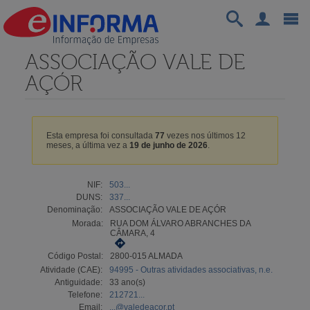
ASSOCIAÇÃO VALE DE
AÇÓR
Esta empresa foi consultada
77
vezes nos últimos 12
meses, a última vez a
19 de junho de 2026
.
NIF:
503...
DUNS:
337...
Denominação:
ASSOCIAÇÃO VALE DE AÇÓR
Morada:
RUA DOM ÁLVARO ABRANCHES DA
CÂMARA, 4
Código Postal:
2800-015 ALMADA
Atividade (CAE):
94995 - Outras atividades associativas, n.e.
Antiguidade:
33 ano(s)
Telefone:
212721...
Email:
...@valedeacor.pt