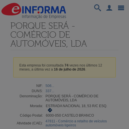
PORQUE SERÁ -
COMÉRCIO DE
AUTOMÓVEIS, LDA
Esta empresa foi consultada
74
vezes nos últimos 12
meses, a última vez a
16 de julho de 2026
.
NIF:
506...
DUNS:
337...
Denominação:
PORQUE SERÁ - COMÉRCIO DE
AUTOMÓVEIS, LDA
Morada:
ESTRADA NACIONAL 18, 53 R/C ESQ.
Código Postal:
6000-050 CASTELO BRANCO
47811 - Comércio a retalho de veículos
Atividade (CAE):
automóveis ligeiros