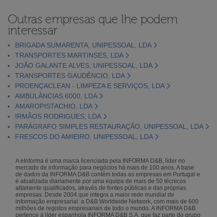
Outras empresas que lhe podem
interessar
BRIGADA SUMARENTA, UNIPESSOAL, LDA
TRANSPORTES MARTINSES, LDA
JOÃO GALANTE ALVES, UNIPESSOAL, LDA
TRANSPORTES GAUDÊNCIO, LDA
PROENÇACLEAN - LIMPEZA E SERVIÇOS, LDA
AMBULÂNCIAS 6000, LDA
AMAROPISTACHIO, LDA
IRMÃOS RODRIGUES, LDA
PARÁGRAFO SIMPLES RESTAURAÇÃO, UNIPESSOAL, LDA
FRESCOS DO AMIEIRO, UNIPESSOAL, LDA
A eInforma é uma marca licenciada pela INFORMA D&B, líder no
mercado de informação para negócios há mais de 100 anos. A base
de dados da INFORMA D&B contém todas as empresas em Portugal e
é atualizada diariamente por uma equipa de mais de 50 técnicos
altamente qualificados, através de fontes públicas e das próprias
empresas. Desde 2004 que integra a maior rede mundial de
informação empresarial: a D&B Worldwide Network, com mais de 600
milhões de registos empresariais de todo o mundo. A INFORMA D&B
pertence à líder espanhola INFORMA D&B S.A. que faz parte do grupo