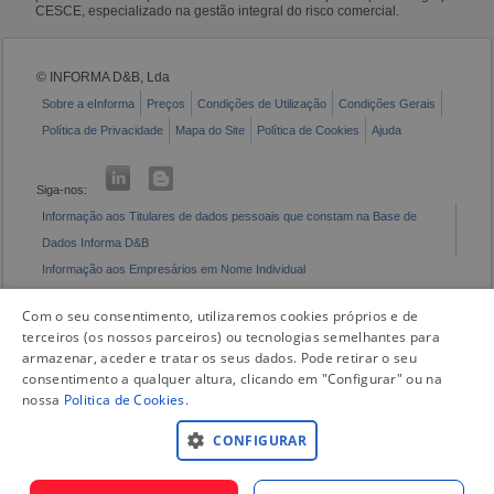
CESCE, especializado na gestão integral do risco comercial.
© INFORMA D&B, Lda
Sobre a eInforma
Preços
Condições de Utilização
Condições Gerais
Política de Privacidade
Mapa do Site
Política de Cookies
Ajuda
Siga-nos:
Informação aos Titulares de dados pessoais que constam na Base de
Dados Informa D&B
Informação aos Empresários em Nome Individual
Livro de Reclamações Eletrónico
Com o seu consentimento, utilizaremos cookies próprios e de
terceiros (os nossos parceiros) ou tecnologias semelhantes para
armazenar, aceder e tratar os seus dados. Pode retirar o seu
consentimento a qualquer altura, clicando em "Configurar" ou na
nossa
Politica de Cookies
.
CONFIGURAR