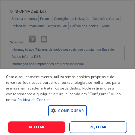
© INFORMA D&B, Lda
Sobre a eInforma
Preços
Condições de Utilização
Condições Gerais
Política de Privacidade
Mapa do Site
Política de Cookies
Ajuda
Siga-nos:
Informação aos Titulares de dados pessoais que constam na Base de
Dados Informa D&B
Informação aos Empresários em Nome Individual
Livro de Reclamações Eletrónico
Com o seu consentimento, utilizaremos cookies próprios e de
terceiros (os nossos parceiros) ou tecnologias semelhantes para
armazenar, aceder e tratar os seus dados. Pode retirar o seu
consentimento a qualquer altura, clicando em "Configurar" ou na
nossa
Politica de Cookies
.
CONFIGURAR
ACEITAR
REJEITAR