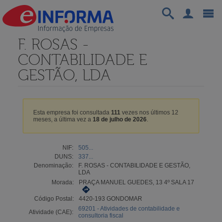
F. ROSAS -
CONTABILIDADE E
GESTÃO, LDA
Esta empresa foi consultada
111
vezes nos últimos 12
meses, a última vez a
18 de julho de 2026
.
NIF:
505...
DUNS:
337...
Denominação:
F. ROSAS - CONTABILIDADE E GESTÃO,
LDA
Morada:
PRAÇA MANUEL GUEDES, 13 4º SALA 17
Código Postal:
4420-193 GONDOMAR
69201 - Atividades de contabilidade e
Atividade (CAE):
consultoria fiscal