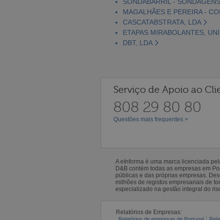
SONDABARRIL - SONDAGENS
MAGALHÃES E PEREIRA - CO
CASCATABSTRATA, LDA
ETAPAS MIRABOLANTES, UNI
DBT, LDA
Serviço de Apoio ao Cli
808 29 80 80
Questões mais frequentes >
A eInforma é uma marca licenciada pe
D&B contém todas as empresas em Portu
públicas e das próprias empresas. De
milhões de registos empresariais de 
especializado na gestão integral do ris
Relatórios de Empresas:
Relatórios de empresas de Portugal
Rela