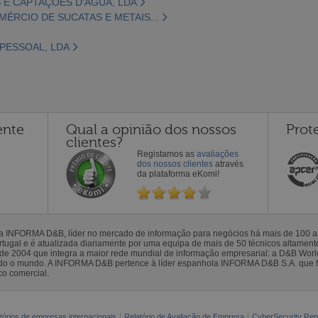
 E CAPTAÇÕES D'AGUA, LDA
MÉRCIO DE SUCATAS E METAIS...
PESSOAL, LDA
ente
Qual a opinião dos nossos
Prot
clientes?
Registamos as
avaliações
dos nossos clientes
através
da plataforma eKomi!
la INFORMA D&B, líder no mercado de informação para negócios há mais de 100
gal e é atualizada diariamente por uma equipa de mais de 50 técnicos altamente 
sde 2004 que integra a maior rede mundial de informação empresarial: a D&B Wor
todo o mundo. A INFORMA D&B pertence à líder espanhola INFORMA D&B S.A. que 
co comercial.
tórios de empresas internacionais
Relatório de Avaliação de Empresa
CyberSecurity Rep