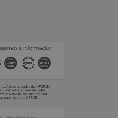
egemos a informação
 anos. A base de dados da INFORMA
qualificados, através de fontes
ldwide Network, com mais de 600
faz parte do grupo CESCE,
ort
Análise da Concorrência