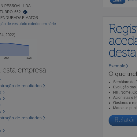
UNIPESSOAL, LDA
TUBRO, 552
LPENDURADA E MATOS
ão de vestuário exterior em série
Regis
24, 2022)
aceda
dest
2024
2025
Exemplo
a esta empresa
O que incl
Semáforo do R
tração de resultados
Evolução das 
o
NIF, Nome, Co
Acionistas e 
o
Gestores e re
Marcas e publ
o
tração de resultados
Relatóri
o