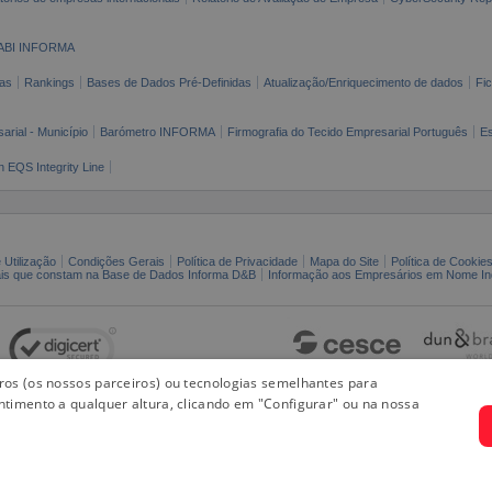
ABI INFORMA
as
Rankings
Bases de Dados Pré-Definidas
Atualização/Enriquecimento de dados
Fi
arial - Município
Barómetro INFORMA
Firmografia do Tecido Empresarial Português
Es
n EQS Integrity Line
 Utilização
Condições Gerais
Política de Privacidade
Mapa do Site
Política de Cookie
ais que constam na Base de Dados Informa D&B
Informação aos Empresários em Nome Ind
iros (os nossos parceiros) ou tecnologias semelhantes para
ntimento a qualquer altura, clicando em "Configurar" ou na nossa