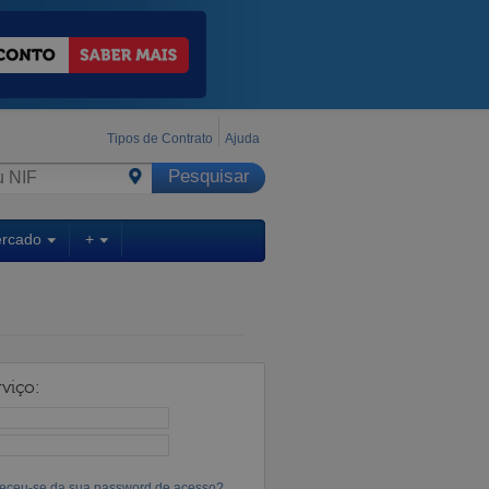
Tipos de Contrato
Ajuda
ercado
+
viço:
eceu-se da sua password de acesso?