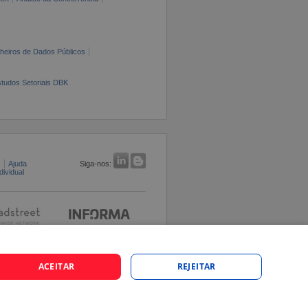
cheiros de Dados Públicos
tudos Setoriais DBK
s
Ajuda
Siga-nos:
ividual
ACEITAR
REJEITAR