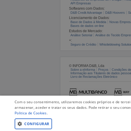
API Empresas
Softwares com Dados:
D&B Credit Advantage
D&B Hoovers
S
Licenciamento de Dados:
Base de Dados à Medida
Novas Empres
Bases de dados on-line
Estudos de Mercado:
Análise Setorial
Análise do Tecido Empres
+:
Seguro de Crédito
Whistleblowing Solutio
© INFORMA D&B, Lda
Sobre a eInforma
Preços
Condições de
Informação aos Titulares de dados pesso
Livro de Reclamações Eletrónico
Com o seu consentimento, utilizaremos cookies próprios e de terce
armazenar, aceder e tratar os seus dados. Pode retirar o seu conse
Politica de Cookies
.
CONFIGURAR