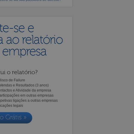
te-se e
 ao relatório
a empresa
ui o relatório?
isco de Failure
Vendas e Resultados (3 anos)
ntactos e Atividade da empresa
Participações em outras empresas
spetivas ligações a outras empresas
icações legais
o Grátis »