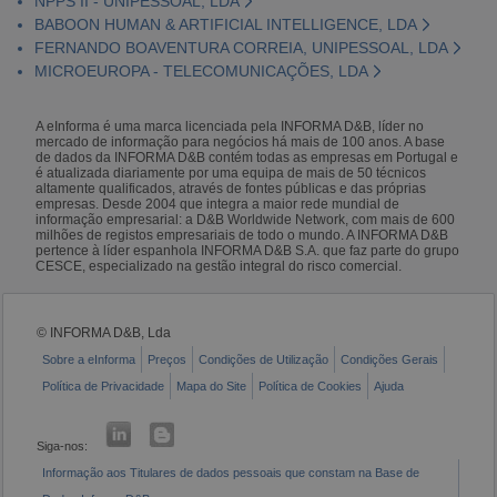
NPPS II - UNIPESSOAL, LDA
BABOON HUMAN & ARTIFICIAL INTELLIGENCE, LDA
FERNANDO BOAVENTURA CORREIA, UNIPESSOAL, LDA
MICROEUROPA - TELECOMUNICAÇÕES, LDA
A eInforma é uma marca licenciada pela INFORMA D&B, líder no
mercado de informação para negócios há mais de 100 anos. A base
de dados da INFORMA D&B contém todas as empresas em Portugal e
é atualizada diariamente por uma equipa de mais de 50 técnicos
altamente qualificados, através de fontes públicas e das próprias
empresas. Desde 2004 que integra a maior rede mundial de
informação empresarial: a D&B Worldwide Network, com mais de 600
milhões de registos empresariais de todo o mundo. A INFORMA D&B
pertence à líder espanhola INFORMA D&B S.A. que faz parte do grupo
CESCE, especializado na gestão integral do risco comercial.
© INFORMA D&B, Lda
Sobre a eInforma
Preços
Condições de Utilização
Condições Gerais
Política de Privacidade
Mapa do Site
Política de Cookies
Ajuda
Siga-nos:
Informação aos Titulares de dados pessoais que constam na Base de