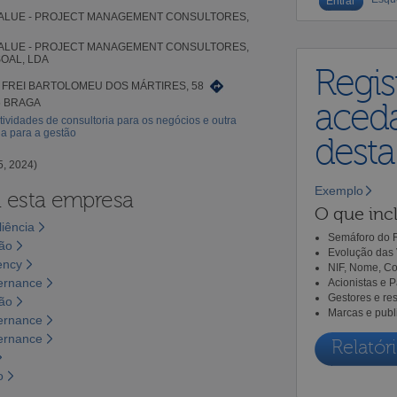
ALUE - PROJECT MANAGEMENT CONSULTORES,
ALUE - PROJECT MANAGEMENT CONSULTORES,
OAL, LDA
Regis
 FREI BARTOLOMEU DOS MÁRTIRES, 58
5 BRAGA
aceda
tividades de consultoria para os negócios e outra
ia para a gestão
dest
5, 2024)
Exemplo
a esta empresa
O que incl
liência
Semáforo do R
são
Evolução das 
ency
NIF, Nome, Co
vernance
Acionistas e 
Gestores e re
são
Marcas e publ
vernance
vernance
Relatóri
o