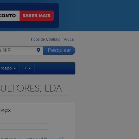
Tipos de Contrato
Ajuda
ercado
+
ULTORES, LDA
viço:
eceu-se da sua password de acesso?