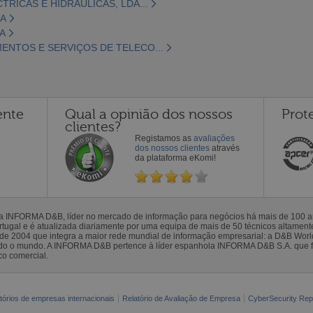
TRICAS E HIDRÁULICAS, LDA...
DA
A
ENTOS E SERVIÇOS DE TELECO...
ente
Qual a opinião dos nossos
Prot
clientes?
Registamos as
avaliações
dos nossos clientes
através
da plataforma eKomi!
la INFORMA D&B, líder no mercado de informação para negócios há mais de 100
gal e é atualizada diariamente por uma equipa de mais de 50 técnicos altamente 
sde 2004 que integra a maior rede mundial de informação empresarial: a D&B Wor
todo o mundo. A INFORMA D&B pertence à líder espanhola INFORMA D&B S.A. que 
co comercial.
tórios de empresas internacionais
Relatório de Avaliação de Empresa
CyberSecurity Rep