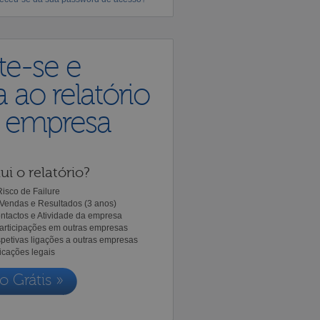
te-se e
 ao relatório
a empresa
ui o relatório?
isco de Failure
Vendas e Resultados (3 anos)
ntactos e Atividade da empresa
Participações em outras empresas
spetivas ligações a outras empresas
icações legais
o Grátis »