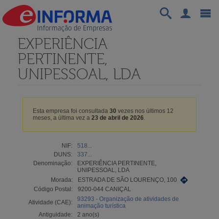
EXPERIÊNCIA
PERTINENTE,
UNIPESSOAL, LDA
Esta empresa foi consultada
30
vezes nos últimos 12
meses, a última vez a
23 de abril de 2026
.
NIF:
518...
DUNS:
337...
Denominação:
EXPERIÊNCIA PERTINENTE,
UNIPESSOAL, LDA
Morada:
ESTRADA DE SÃO LOURENÇO, 100
Código Postal:
9200-044 CANIÇAL
93293 - Organização de atividades de
Atividade (CAE):
animação turística
Antiguidade:
2 ano(s)