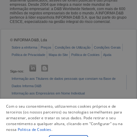
altamente qualificados, através de fontes públicas e das próprias
empresas. Desde 2004 que integra a maior rede mundial de
informação empresarial: a D&B Worldwide Network, com mais de 600
milhões de registos empresariais de todo o mundo. A INFORMA D&B
pertence à líder espanhola INFORMA D&B S.A. que faz parte do grupo
CESCE, especializado na gestão integral do risco comercial.
© INFORMA D&B, Lda
Sobre a eInforma
Preços
Condições de Utilização
Condições Gerais
Política de Privacidade
Mapa do Site
Política de Cookies
Ajuda
Siga-nos:
Informação aos Titulares de dados pessoais que constam na Base de
Dados Informa D&B
Informação aos Empresários em Nome Individual
Livro de Reclamações Eletrónico
Com o seu consentimento, utilizaremos cookies próprios e de
terceiros (os nossos parceiros) ou tecnologias semelhantes para
armazenar, aceder e tratar os seus dados. Pode retirar o seu
consentimento a qualquer altura, clicando em "Configurar" ou na
nossa
Politica de Cookies
.