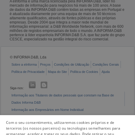
A eInforma é uma marca licenciada pela INFORMA D&B, líder no
mercado de informação para negócios há mais de 100 anos. A base
de dados da INFORMA D&B contém todas as empresas em Portugal e
é atualizada diariamente por uma equipa de mais de 50 técnicos
altamente qualificados, através de fontes públicas e das próprias
empresas. Desde 2004 que integra a maior rede mundial de
informação empresarial: a D&B Worldwide Network, com mais de 600
milhões de registos empresariais de todo o mundo. A INFORMA D&B
pertence à líder espanhola INFORMA D&B S.A. que faz parte do grupo
CESCE, especializado na gestão integral do risco comercial.
© INFORMA D&B, Lda
Sobre a eInforma
Preços
Condições de Utilização
Condições Gerais
Política de Privacidade
Mapa do Site
Política de Cookies
Ajuda
Siga-nos:
Informação aos Titulares de dados pessoais que constam na Base de
Dados Informa D&B
Informação aos Empresários em Nome Individual
Livro de Reclamações Eletrónico
Com o seu consentimento, utilizaremos cookies próprios e de
terceiros (os nossos parceiros) ou tecnologias semelhantes para
armazenar, aceder e tratar os seus dados. Pode retirar o seu