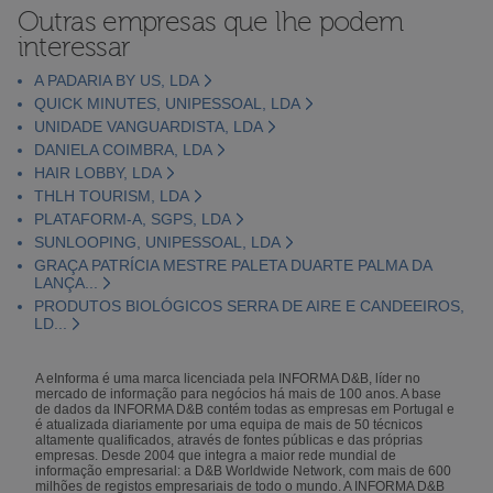
Outras empresas que lhe podem
interessar
A PADARIA BY US, LDA
QUICK MINUTES, UNIPESSOAL, LDA
UNIDADE VANGUARDISTA, LDA
DANIELA COIMBRA, LDA
HAIR LOBBY, LDA
THLH TOURISM, LDA
PLATAFORM-A, SGPS, LDA
SUNLOOPING, UNIPESSOAL, LDA
GRAÇA PATRÍCIA MESTRE PALETA DUARTE PALMA DA
LANÇA...
PRODUTOS BIOLÓGICOS SERRA DE AIRE E CANDEEIROS,
LD...
A eInforma é uma marca licenciada pela INFORMA D&B, líder no
mercado de informação para negócios há mais de 100 anos. A base
de dados da INFORMA D&B contém todas as empresas em Portugal e
é atualizada diariamente por uma equipa de mais de 50 técnicos
altamente qualificados, através de fontes públicas e das próprias
empresas. Desde 2004 que integra a maior rede mundial de
informação empresarial: a D&B Worldwide Network, com mais de 600
milhões de registos empresariais de todo o mundo. A INFORMA D&B