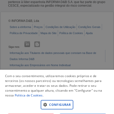
pertence à líder espanhola INFORMA D&B S.A. que faz parte do grupo
CESCE, especializado na gestão integral do risco comercial.
© INFORMA D&B, Lda
Sobre a eInforma
Preços
Condições de Utilização
Condições Gerais
Política de Privacidade
Mapa do Site
Política de Cookies
Ajuda
Siga-nos:
Informação aos Titulares de dados pessoais que constam na Base de
Dados Informa D&B
Informação aos Empresários em Nome Individual
Livro de Reclamações Eletrónico
Com o seu consentimento, utilizaremos cookies próprios e de
terceiros (os nossos parceiros) ou tecnologias semelhantes para
armazenar, aceder e tratar os seus dados. Pode retirar o seu
consentimento a qualquer altura, clicando em "Configurar" ou na
nossa
Politica de Cookies
.
CONFIGURAR