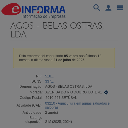
AGOS - BELAS OSTRAS,
LDA
Esta empresa foi consultada
85
vezes nos últimos 12
meses, a última vez a
21 de julho de 2026
.
NIF:
518...
DUNS:
337...
Denominação:
AGOS - BELAS OSTRAS, LDA
Morada:
AVENIDA DO RIO DOURO, LOTE 41
Código Postal:
2910-567 SETÚBAL
03210 - Aquicultura em águas salgadas e
Atividade (CAE):
salobras
Antiguidade:
2 ano(s)
Balanço
disponível:
SIM (2025, 2024)