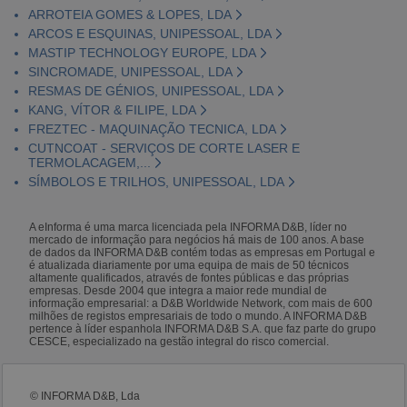
ARROTEIA GOMES & LOPES, LDA
ARCOS E ESQUINAS, UNIPESSOAL, LDA
MASTIP TECHNOLOGY EUROPE, LDA
SINCROMADE, UNIPESSOAL, LDA
RESMAS DE GÉNIOS, UNIPESSOAL, LDA
KANG, VÍTOR & FILIPE, LDA
FREZTEC - MAQUINAÇÃO TECNICA, LDA
CUTNCOAT - SERVIÇOS DE CORTE LASER E
TERMOLACAGEM,...
SÍMBOLOS E TRILHOS, UNIPESSOAL, LDA
A eInforma é uma marca licenciada pela INFORMA D&B, líder no
mercado de informação para negócios há mais de 100 anos. A base
de dados da INFORMA D&B contém todas as empresas em Portugal e
é atualizada diariamente por uma equipa de mais de 50 técnicos
altamente qualificados, através de fontes públicas e das próprias
empresas. Desde 2004 que integra a maior rede mundial de
informação empresarial: a D&B Worldwide Network, com mais de 600
milhões de registos empresariais de todo o mundo. A INFORMA D&B
pertence à líder espanhola INFORMA D&B S.A. que faz parte do grupo
CESCE, especializado na gestão integral do risco comercial.
© INFORMA D&B, Lda