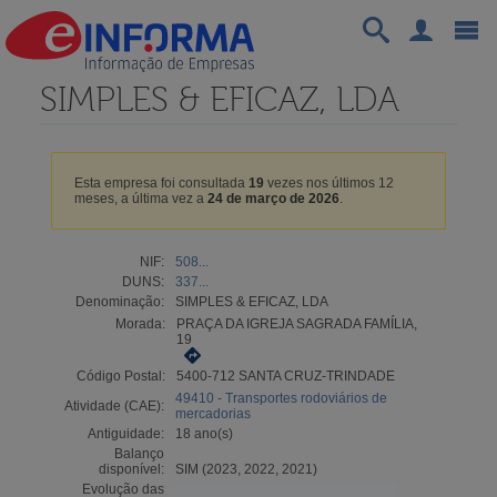
SIMPLES & EFICAZ, LDA
Esta empresa foi consultada
19
vezes nos últimos 12
meses, a última vez a
24 de março de 2026
.
NIF:
508...
DUNS:
337...
Denominação:
SIMPLES & EFICAZ, LDA
Morada:
PRAÇA DA IGREJA SAGRADA FAMÍLIA,
19
Código Postal:
5400-712 SANTA CRUZ-TRINDADE
49410 - Transportes rodoviários de
Atividade (CAE):
mercadorias
Antiguidade:
18 ano(s)
Balanço
disponível:
SIM (2023, 2022, 2021)
Evolução das