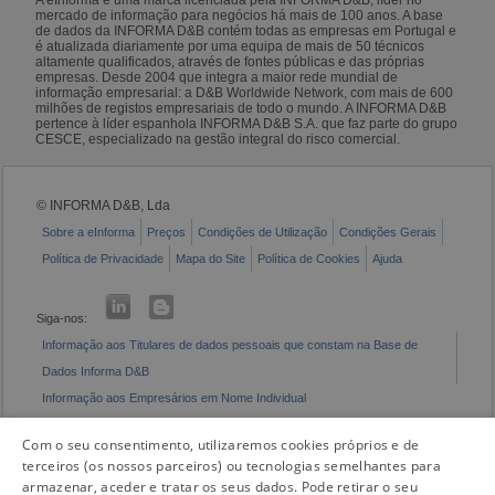
mercado de informação para negócios há mais de 100 anos. A base
de dados da INFORMA D&B contém todas as empresas em Portugal e
é atualizada diariamente por uma equipa de mais de 50 técnicos
altamente qualificados, através de fontes públicas e das próprias
empresas. Desde 2004 que integra a maior rede mundial de
informação empresarial: a D&B Worldwide Network, com mais de 600
milhões de registos empresariais de todo o mundo. A INFORMA D&B
pertence à líder espanhola INFORMA D&B S.A. que faz parte do grupo
CESCE, especializado na gestão integral do risco comercial.
© INFORMA D&B, Lda
Sobre a eInforma
Preços
Condições de Utilização
Condições Gerais
Política de Privacidade
Mapa do Site
Política de Cookies
Ajuda
Siga-nos:
Informação aos Titulares de dados pessoais que constam na Base de
Dados Informa D&B
Informação aos Empresários em Nome Individual
Livro de Reclamações Eletrónico
Com o seu consentimento, utilizaremos cookies próprios e de
terceiros (os nossos parceiros) ou tecnologias semelhantes para
armazenar, aceder e tratar os seus dados. Pode retirar o seu