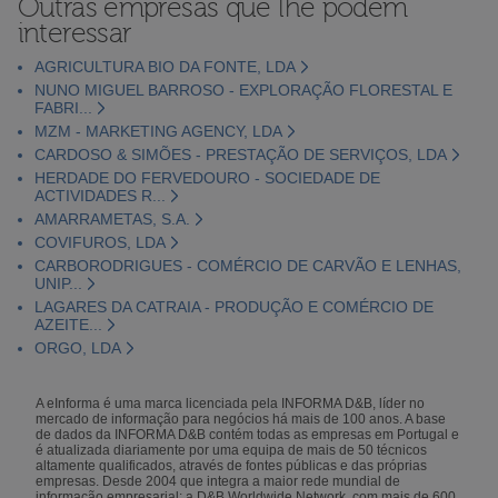
Outras empresas que lhe podem
interessar
AGRICULTURA BIO DA FONTE, LDA
NUNO MIGUEL BARROSO - EXPLORAÇÃO FLORESTAL E
FABRI...
MZM - MARKETING AGENCY, LDA
CARDOSO & SIMÕES - PRESTAÇÃO DE SERVIÇOS, LDA
HERDADE DO FERVEDOURO - SOCIEDADE DE
ACTIVIDADES R...
AMARRAMETAS, S.A.
COVIFUROS, LDA
CARBORODRIGUES - COMÉRCIO DE CARVÃO E LENHAS,
UNIP...
LAGARES DA CATRAIA - PRODUÇÃO E COMÉRCIO DE
AZEITE...
ORGO, LDA
A eInforma é uma marca licenciada pela INFORMA D&B, líder no
mercado de informação para negócios há mais de 100 anos. A base
de dados da INFORMA D&B contém todas as empresas em Portugal e
é atualizada diariamente por uma equipa de mais de 50 técnicos
altamente qualificados, através de fontes públicas e das próprias
empresas. Desde 2004 que integra a maior rede mundial de
informação empresarial: a D&B Worldwide Network, com mais de 600