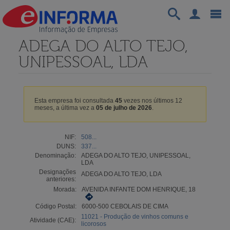
ADEGA DO ALTO TEJO,
UNIPESSOAL, LDA
Esta empresa foi consultada
45
vezes nos últimos 12
meses, a última vez a
05 de julho de 2026
.
NIF:
508...
DUNS:
337...
Denominação:
ADEGA DO ALTO TEJO, UNIPESSOAL,
LDA
Designações
ADEGA DO ALTO TEJO, LDA
anteriores:
Morada:
AVENIDA INFANTE DOM HENRIQUE, 18
Código Postal:
6000-500 CEBOLAIS DE CIMA
11021 - Produção de vinhos comuns e
Atividade (CAE):
licorosos