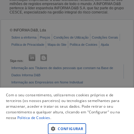
milhões de registos empresariais de todo o mundo. A INFORMA D&B
pertence à líder espanhola INFORMA D&B S.A. que faz parte do grupo
CESCE, especializado na gestão integral do risco comercial.
© INFORMA D&B, Lda
Sobre a eInforma
Preços
Condições de Utilização
Condições Gerais
Política de Privacidade
Mapa do Site
Política de Cookies
Ajuda
Siga-nos:
Informação aos Titulares de dados pessoais que constam na Base de
Dados Informa D&B
Informação aos Empresários em Nome Individual
Livro de Reclamações Eletrónico
Com o seu consentimento, utilizaremos cookies próprios e de
terceiros (os nossos parceiros) ou tecnologias semelhantes para
armazenar, aceder e tratar os seus dados. Pode retirar o seu
consentimento a qualquer altura, clicando em "Configurar" ou na
nossa
Politica de Cookies
.
CONFIGURAR