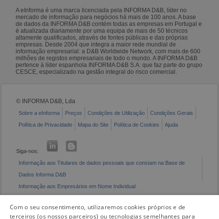
A eInforma é uma marca licenciada pela INFORMA D&B, líder no
mercado de informação para negócios há mais de 100 anos. A base
de dados da INFORMA D&B contém todas as empresas em Portugal e
é atualizada diariamente por uma equipa de mais de 50 técnicos
altamente qualificados, através de fontes públicas e das próprias
empresas. Desde 2004 que integra a maior rede mundial de
informação empresarial: a D&B Worldwide Network, com mais de 600
milhões de registos empresariais de todo o mundo. A INFORMA D&B
pertence à líder espanhola INFORMA D&B S.A. que faz parte do grupo
CESCE, especializado na gestão integral do risco comercial.
© INFORMA D&B, Lda
Sobre a eInforma
Preços
Condições de Utilização
Condições Gerais
Política de Privacidade
Mapa do Site
Política de Cookies
Ajuda
Siga-nos:
Informação aos Titulares de dados pessoais que constam na Base de
Dados Informa D&B
Informação aos Empresários em Nome Individual
Livro de Reclamações Eletrónico
Com o seu consentimento, utilizaremos cookies próprios e de
terceiros (os nossos parceiros) ou tecnologias semelhantes para