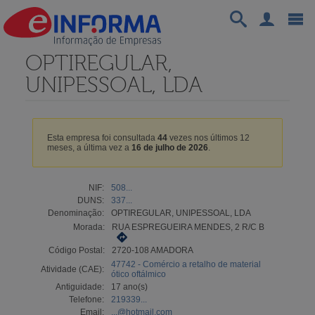
OPTIREGULAR,
UNIPESSOAL, LDA
Esta empresa foi consultada
44
vezes nos últimos 12
meses, a última vez a
16 de julho de 2026
.
NIF:
508...
DUNS:
337...
Denominação:
OPTIREGULAR, UNIPESSOAL, LDA
Morada:
RUA ESPREGUEIRA MENDES, 2 R/C B
Código Postal:
2720-108 AMADORA
47742 - Comércio a retalho de material
Atividade (CAE):
ótico oftálmico
Antiguidade:
17 ano(s)
Telefone:
219339...
Email:
...@hotmail.com