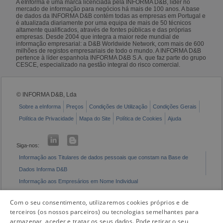
A eInforma é uma marca licenciada pela INFORMA D&B, líder no
mercado de informação para negócios há mais de 100 anos. A base
de dados da INFORMA D&B contém todas as empresas em Portugal e
é atualizada diariamente por uma equipa de mais de 50 técnicos
altamente qualificados, através de fontes públicas e das próprias
empresas. Desde 2004 que integra a maior rede mundial de
informação empresarial: a D&B Worldwide Network, com mais de 600
milhões de registos empresariais de todo o mundo. A INFORMA D&B
pertence à líder espanhola INFORMA D&B S.A. que faz parte do grupo
CESCE, especializado na gestão integral do risco comercial.
© INFORMA D&B, Lda
Sobre a eInforma
Preços
Condições de Utilização
Condições Gerais
Política de Privacidade
Mapa do Site
Política de Cookies
Ajuda
Siga-nos:
Informação aos Titulares de dados pessoais que constam na Base de
Dados Informa D&B
Informação aos Empresários em Nome Individual
Livro de Reclamações Eletrónico
Com o seu consentimento, utilizaremos cookies próprios e de
terceiros (os nossos parceiros) ou tecnologias semelhantes para
armazenar, aceder e tratar os seus dados. Pode retirar o seu