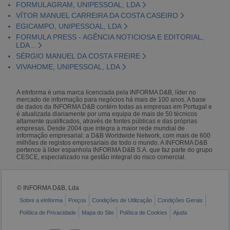
FORMULAGRAM, UNIPESSOAL, LDA
VÍTOR MANUEL CARREIRA DA COSTA CASEIRO
EGICAMPO, UNIPESSOAL, LDA
FORMULA PRESS - AGÊNCIA NOTICIOSA E EDITORIAL,
LDA...
SÉRGIO MANUEL DA COSTA FREIRE
VIVAHOME, UNIPESSOAL, LDA
A eInforma é uma marca licenciada pela INFORMA D&B, líder no
mercado de informação para negócios há mais de 100 anos. A base
de dados da INFORMA D&B contém todas as empresas em Portugal e
é atualizada diariamente por uma equipa de mais de 50 técnicos
altamente qualificados, através de fontes públicas e das próprias
empresas. Desde 2004 que integra a maior rede mundial de
informação empresarial: a D&B Worldwide Network, com mais de 600
milhões de registos empresariais de todo o mundo. A INFORMA D&B
pertence à líder espanhola INFORMA D&B S.A. que faz parte do grupo
CESCE, especializado na gestão integral do risco comercial.
© INFORMA D&B, Lda
Sobre a eInforma
Preços
Condições de Utilização
Condições Gerais
Política de Privacidade
Mapa do Site
Política de Cookies
Ajuda