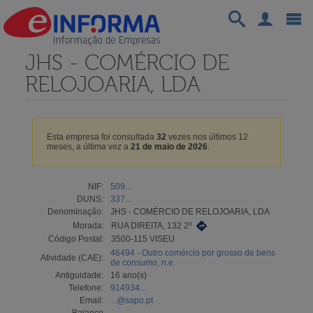
JHS - COMÉRCIO DE
RELOJOARIA, LDA
Esta empresa foi consultada
32
vezes nos últimos 12
meses, a última vez a
21 de maio de 2026
.
NIF:
509...
DUNS:
337...
Denominação:
JHS - COMÉRCIO DE RELOJOARIA, LDA
Morada:
RUA DIREITA, 132 2º
Código Postal:
3500-115 VISEU
46494 - Outro comércio por grosso de bens
Atividade (CAE):
de consumo, n.e.
Antiguidade:
16 ano(s)
Telefone:
914934...
Email:
...@sapo.pt
Balanço