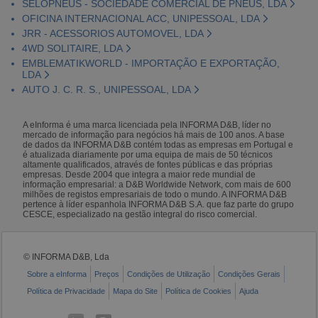
SELOPNEUS - SOCIEDADE COMERCIAL DE PNEUS, LDA
OFICINA INTERNACIONAL ACC, UNIPESSOAL, LDA
JRR - ACESSORIOS AUTOMOVEL, LDA
4WD SOLITAIRE, LDA
EMBLEMATIKWORLD - IMPORTAÇÃO E EXPORTAÇÃO,
LDA
AUTO J. C. R. S., UNIPESSOAL, LDA
A eInforma é uma marca licenciada pela INFORMA D&B, líder no
mercado de informação para negócios há mais de 100 anos. A base
de dados da INFORMA D&B contém todas as empresas em Portugal e
é atualizada diariamente por uma equipa de mais de 50 técnicos
altamente qualificados, através de fontes públicas e das próprias
empresas. Desde 2004 que integra a maior rede mundial de
informação empresarial: a D&B Worldwide Network, com mais de 600
milhões de registos empresariais de todo o mundo. A INFORMA D&B
pertence à líder espanhola INFORMA D&B S.A. que faz parte do grupo
CESCE, especializado na gestão integral do risco comercial.
© INFORMA D&B, Lda
Sobre a eInforma
Preços
Condições de Utilização
Condições Gerais
Política de Privacidade
Mapa do Site
Política de Cookies
Ajuda