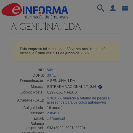
A GENUÍNA, LDA
Esta empresa foi consultada
38
vezes nos últimos 12
meses, a última vez a
11 de junho de 2026
.
NIF:
509...
DUNS:
337...
Denominação:
A GENUÍNA, LDA
Morada:
ESTRADA NACIONAL 17, S/N
Código Postal:
6290-151 NABAIS
47820 - Comércio a retalho de peças e
Atividade (CAE):
acessórios para veículos automóveis
Antiguidade:
16 ano(s)
Telefone:
238491...
Email:
...@sapo.pt
Balanço
disponível:
SIM (2022, 2021, 2020)